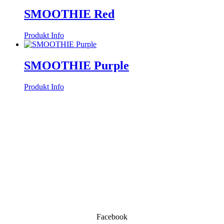
SMOOTHIE Red
Produkt Info
SMOOTHIE Purple
Produkt Info
KONTAKT
Süssland GmbH
Theodor-Heuss Str. 59
47167 Duisburg
Email: info@sussland.de
Hotline: 0049 203 7312131
Soziale Medien:
Facebook