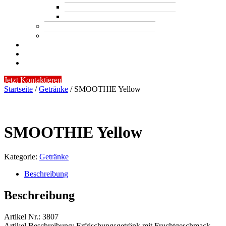
Ice Tee
Kaffee
Snack
Trendartikel
ÜBER UNS
KATALOG
KONTAKT
Jetzt Kontaktieren
Startseite
/
Getränke
/ SMOOTHIE Yellow
SMOOTHIE Yellow
Kategorie:
Getränke
Beschreibung
Beschreibung
Artikel Nr.: 3807
Artikel Beschreibung: Erfrischungsgetränk mit Fruchtgeschmack