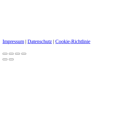
Copyright ©2025 Süssland GmbH
| Designed by Bulent Baris Cakan
Impressum
|
Datenschutz
|
Cookie-Richtlinie